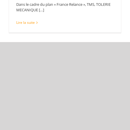
Dans le cadre du plan « France Relance », TMS, TOLERIE
MECANIQUE […]
Lire la suite
Nouvel article de l’Yonne Républicaine
sur TMS
10/04/2021
|
Bourgogne
,
territoire d'industrie
,
TMS
,
Tôlerie
Le journal l’Yonne Républicaine est venu réaliser un
article sur […]
Lire la suite