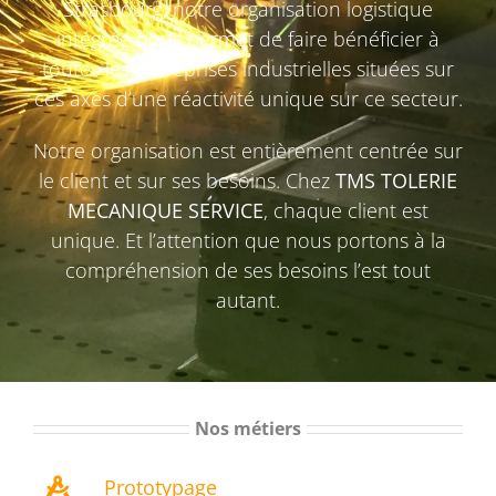
Strasbourg, notre organisation logistique
intégrée nous permet de faire bénéficier à
toutes les entreprises industrielles situées sur
ces axes d’une réactivité unique sur ce secteur.
Notre organisation est entièrement centrée sur
le client et sur ses besoins. Chez
TMS TOLERIE
MECANIQUE SERVICE
, chaque client est
unique. Et l’attention que nous portons à la
compréhension de ses besoins l’est tout
autant.
Nos métiers
Prototypage