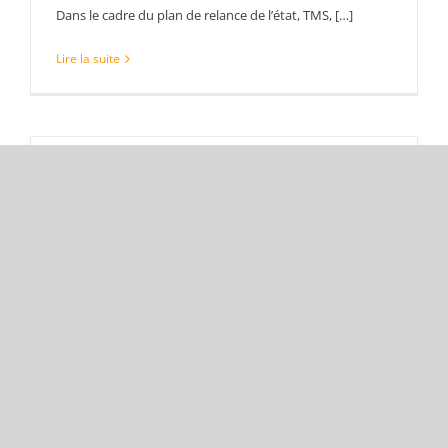
Dans le cadre du plan de relance de l’état, TMS, […]
Lire la suite
Brèves Bourgogne, l’actualité
économique vue par Traces Ecrites
News
18/11/2018
|
Bourgogne
,
Sous-traitance industrielle
,
TMS
,
Tôlerie
http://www.tracesecritesnews.fr/actualite/brebes-
bourgogne-l-actualite-economique-vue-par-traces-
ecrites-news-129130
Un bel article sur l’actualité de TMS, TOLERIE
MECANIQUE […]