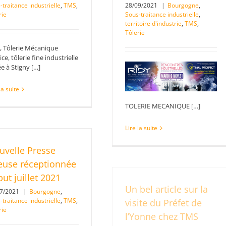
-traitance industrielle
,
TMS
,
28/09/2021
|
Bourgogne
,
rie
Sous-traitance industrielle
,
territoire d'industrie
,
TMS
,
Tôlerie
 Tôlerie Mécanique
ice, tôlerie fine industrielle
e à Stigny […]
la suite
TOLERIE MECANIQUE […]
Lire la suite
uvelle Presse
ieuse réceptionnée
ut juillet 2021
Un bel article sur la
07/2021
|
Bourgogne
,
-traitance industrielle
,
TMS
,
visite du Préfet de
rie
l’Yonne chez TMS