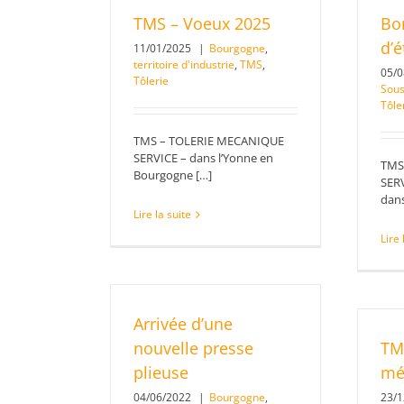
TMS – Voeux 2025
Bo
d’é
11/01/2025
|
Bourgogne
,
territoire d'industrie
,
TMS
,
05/
Tôlerie
Sous
Tôle
TMS – TOLERIE MECANIQUE
SERVICE – dans l’Yonne en
TMS
Bourgogne […]
SERV
dans
Lire la suite
Lire 
Arrivée d’une
nouvelle presse
TMS
plieuse
mé
04/06/2022
|
Bourgogne
,
23/