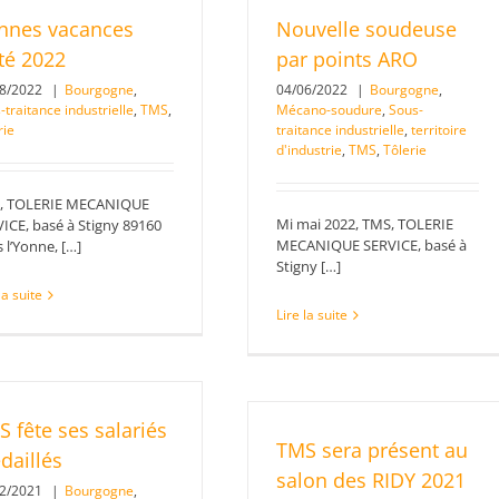
nnes vacances
Nouvelle soudeuse
té 2022
par points ARO
08/2022
|
Bourgogne
,
04/06/2022
|
Bourgogne
,
-traitance industrielle
,
TMS
,
Mécano-soudure
,
Sous-
rie
traitance industrielle
,
territoire
d'industrie
,
TMS
,
Tôlerie
, TOLERIE MECANIQUE
Mi mai 2022, TMS, TOLERIE
ICE, basé à Stigny 89160
MECANIQUE SERVICE, basé à
 l’Yonne, […]
Stigny […]
la suite
Lire la suite
 fête ses salariés
TMS sera présent au
daillés
salon des RIDY 2021
12/2021
|
Bourgogne
,