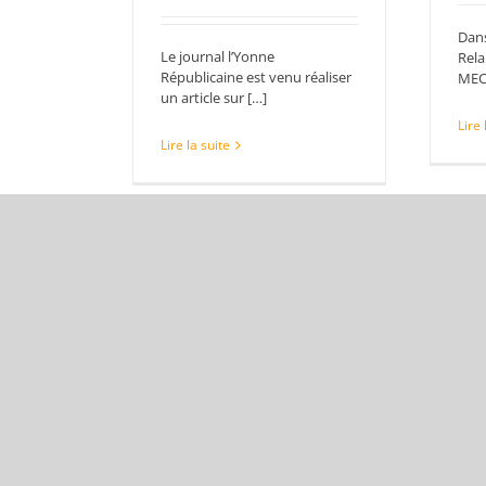
Dans
Le journal l’Yonne
Rela
Républicaine est venu réaliser
MEC
un article sur […]
Lire 
Lire la suite
No
1er Projet de
po
transformation 2021
op
27/02/2021
|
Bourgogne
,
22/
Sous-traitance industrielle
,
terri
territoire d'industrie
,
TMS
,
Tôle
Tôlerie
Le p
Dans le cadre du plan de
acc