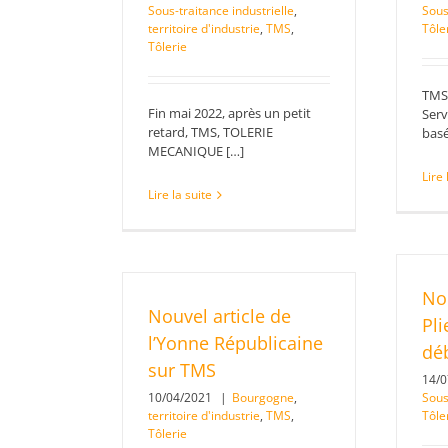
Sous-traitance industrielle
,
Sous
territoire d'industrie
,
TMS
,
Tôle
Tôlerie
TMS,
Fin mai 2022, après un petit
Serv
retard, TMS, TOLERIE
basé
MECANIQUE […]
Lire 
Lire la suite
No
Nouvel article de
Pl
l’Yonne Républicaine
déb
sur TMS
14/
10/04/2021
|
Bourgogne
,
Sous
territoire d'industrie
,
TMS
,
Tôle
Tôlerie