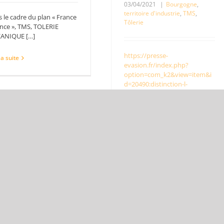
03/04/2021
|
Bourgogne
,
territoire d'industrie
,
TMS
,
 le cadre du plan « France
Tôlerie
nce », TMS, TOLERIE
ANIQUE […]
https://presse-
la suite
evasion.fr/index.php?
option=com_k2&view=item&i
d=20490:distinction-l-
industriel-tms-premier-
beneficiaire-du-trophee-
france-relance-dans-l-yonne
uvelle
inçonneuse
Visite du Préfet de l’Yonne
chez TOLERIE MECANIQUE
érationnelle
SERVICE, TMS […]
03/2021
|
Bourgogne
,
toire d'industrie
,
TMS
,
Lire la suite
rie
réfet de l’Yonne
ompagné du Député local