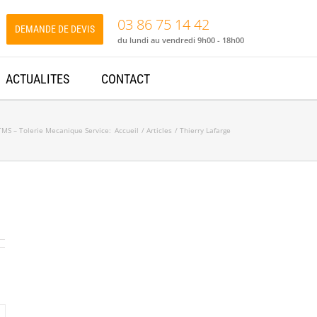
03 86 75 14 42
DEMANDE DE DEVIS
du lundi au vendredi 9h00 - 18h00
ACTUALITES
CONTACT
TMS – Tolerie Mecanique Service:
Accueil
Articles
Thierry Lafarge