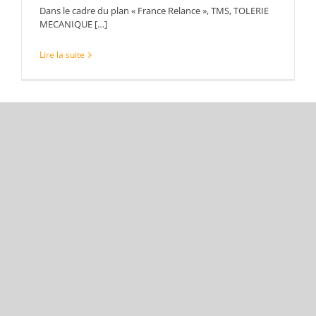
Dans le cadre du plan « France Relance », TMS, TOLERIE
MECANIQUE […]
Lire la suite
Nouvel article de l’Yonne Républicaine
sur TMS
10/04/2021
|
Bourgogne
,
territoire d'industrie
,
TMS
,
Tôlerie
Le journal l’Yonne Républicaine est venu réaliser un
article sur […]
Lire la suite