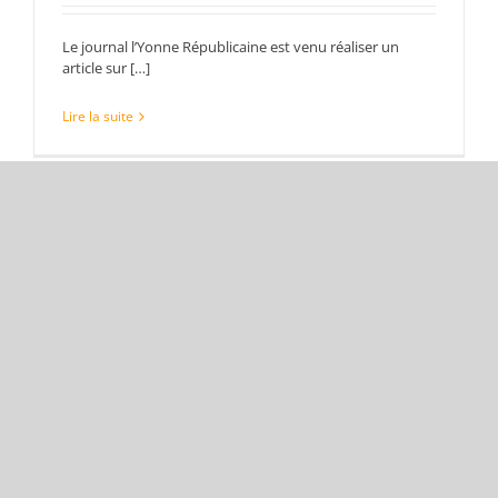
Le journal l’Yonne Républicaine est venu réaliser un
article sur […]
Lire la suite
Tous les éléments affichés.
ADRESSE TMS
Lieu-dit La Maladière