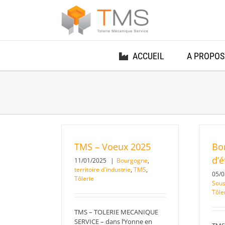
Passer
au
contenu
ACCUEIL
A PROPOS
TMS – Voeux 2025
Bo
d’é
11/01/2025
|
Bourgogne
,
territoire d'industrie
,
TMS
,
05/
Tôlerie
Sous
Tôle
TMS – TOLERIE MECANIQUE
SERVICE – dans l’Yonne en