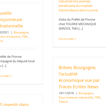
industriel-tms-premier-
beneficiaire-du-trophee-
france-relance-dans-l-yonne
uvelle
inçonneuse
Visite du Préfet de l’Yonne
chez TOLERIE MECANIQUE
érationnelle
SERVICE, TMS […]
03/2021
|
Bourgogne
,
toire d'industrie
,
TMS
,
Lire la suite
rie
réfet de l’Yonne
ompagné du Député local
u […]
Brèves Bourgogne,
l’actualité
la suite
économique vue par
Traces Ecrites News
18/11/2018
|
Bourgogne
,
Sous-traitance industrielle
,
TMS
,
Tôlerie
S investit dans