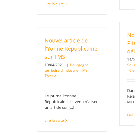
Lire la suite
No
Nouvel article de
Pl
l’Yonne Républicaine
déb
sur TMS
14/
10/04/2021
|
Bourgogne
,
Sous
territoire d'industrie
,
TMS
,
Tôle
Tôlerie
Dans
Le journal l’Yonne
Rela
Républicaine est venu réaliser
MEC
un article sur […]
Lire 
Lire la suite