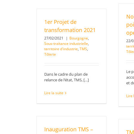
No
1er Projet de
po
transformation 2021
op
27/02/2021
|
Bourgogne
,
22/
Sous-traitance industrielle
,
terri
territoire d'industrie
,
TMS
,
Tôle
Tôlerie
Le p
Dans le cadre du plan de
acc
relance de l’état, TMS, […]
et d
Lire la suite
Lire 
Inauguration TMS –
TM