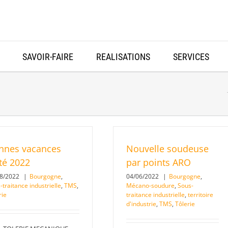
SAVOIR-FAIRE
REALISATIONS
SERVICES
nnes vacances
Nouvelle soudeuse
té 2022
par points ARO
08/2022
|
Bourgogne
,
04/06/2022
|
Bourgogne
,
-traitance industrielle
,
TMS
,
Mécano-soudure
,
Sous-
rie
traitance industrielle
,
territoire
d'industrie
,
TMS
,
Tôlerie