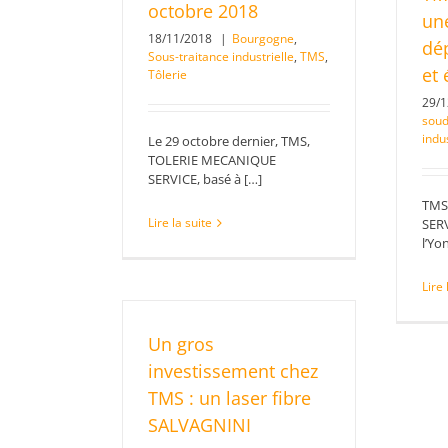
octobre 2018
un
18/11/2018
|
Bourgogne
,
dé
Sous-traitance industrielle
,
TMS
,
et 
Tôlerie
29/
sou
indus
Le 29 octobre dernier, TMS,
TOLERIE MECANIQUE
SERVICE, basé à […]
TMS
Lire la suite
SERV
l’Yo
Lire 
Un gros
investissement chez
TMS : un laser fibre
SALVAGNINI