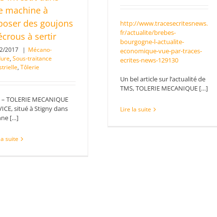
e machine à
poser des goujons
http://www.tracesecritesnews.
fr/actualite/brebes-
écrous à sertir
bourgogne-l-actualite-
12/2017
|
Mécano-
economique-vue-par-traces-
dure
,
Sous-traitance
ecrites-news-129130
trielle
,
Tôlerie
Un bel article sur l’actualité de
TMS, TOLERIE MECANIQUE […]
 – TOLERIE MECANIQUE
ICE, situé à Stigny dans
Lire la suite
nne […]
la suite