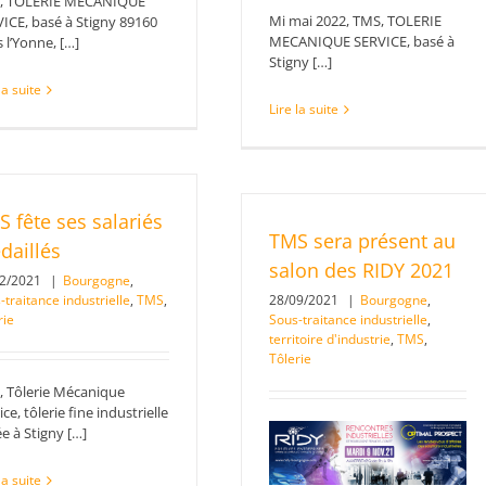
, TOLERIE MECANIQUE
Mi mai 2022, TMS, TOLERIE
ICE, basé à Stigny 89160
MECANIQUE SERVICE, basé à
 l’Yonne, […]
Stigny […]
la suite
Lire la suite
 fête ses salariés
TMS sera présent au
daillés
salon des RIDY 2021
12/2021
|
Bourgogne
,
-traitance industrielle
,
TMS
,
28/09/2021
|
Bourgogne
,
rie
Sous-traitance industrielle
,
territoire d'industrie
,
TMS
,
Tôlerie
 Tôlerie Mécanique
ice, tôlerie fine industrielle
e à Stigny […]
la suite