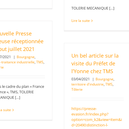
TOLERIE MECANIQUE […]
Lire la suite
uvelle Presse
ieuse réceptionnée
ut juillet 2021
Un bel article sur la
07/2021
|
Bourgogne
,
-traitance industrielle
,
TMS
,
visite du Préfet de
rie
l’Yonne chez TMS
03/04/2021
|
Bourgogne
,
territoire d'industrie
,
TMS
,
 le cadre du plan « France
Tôlerie
nce », TMS, TOLERIE
ANIQUE […]
https://presse-
la suite
evasion.fr/index.php?
option=com_k2&view=item&i
d=20490:distinction-l-