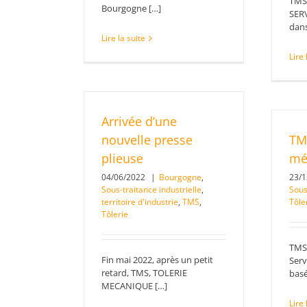
TMS
Bourgogne […]
SERV
dans
Lire la suite
Lire 
Arrivée d’une
nouvelle presse
TMS
plieuse
mé
04/06/2022
|
Bourgogne
,
23/
Sous-traitance industrielle
,
Sous
territoire d'industrie
,
TMS
,
Tôle
Tôlerie
TMS,
Fin mai 2022, après un petit
Serv
retard, TMS, TOLERIE
basé
MECANIQUE […]
Lire 