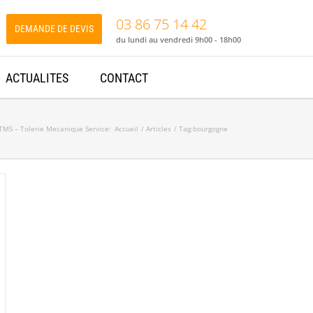
03 86 75 14 42
DEMANDE DE DEVIS
du lundi au vendredi 9h00 - 18h00
ACTUALITES
CONTACT
TMS – Tolerie Mecanique Service:
Accueil
Articles
Tag:
bourgogne