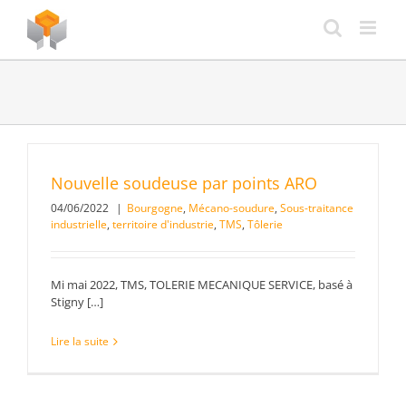
Passer
au
contenu
Nouvelle soudeuse par points ARO
04/06/2022
|
Bourgogne
,
Mécano-soudure
,
Sous-traitance
industrielle
,
territoire d'industrie
,
TMS
,
Tôlerie
Mi mai 2022, TMS, TOLERIE MECANIQUE SERVICE, basé à
Stigny […]
Lire la suite