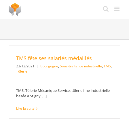
Passer
au
contenu
TMS fête ses salariés médaillés
23/12/2021
|
Bourgogne
,
Sous-traitance industrielle
,
TMS
,
Tôlerie
TMS, Tôlerie Mécanique Service, tôlerie fine industrielle
basée à Stigny […]
Lire la suite