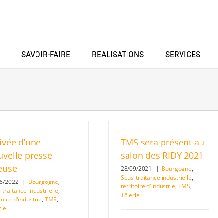
SAVOIR-FAIRE
REALISATIONS
SERVICES
ivée d’une
TMS sera présent au
uvelle presse
salon des RIDY 2021
ieuse
28/09/2021
|
Bourgogne
,
Sous-traitance industrielle
,
06/2022
|
Bourgogne
,
territoire d'industrie
,
TMS
,
-traitance industrielle
,
Tôlerie
toire d'industrie
,
TMS
,
rie