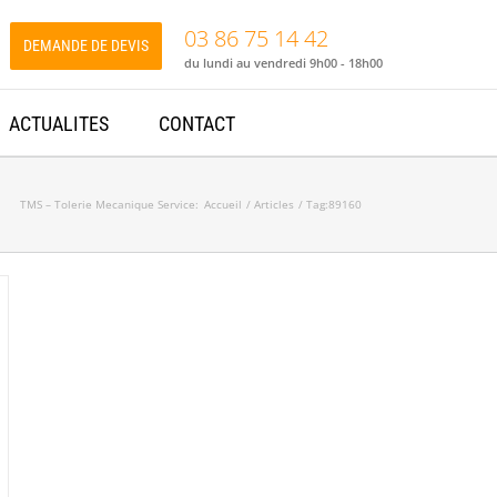
03 86 75 14 42
DEMANDE DE DEVIS
du lundi au vendredi 9h00 - 18h00
ACTUALITES
CONTACT
TMS – Tolerie Mecanique Service:
Accueil
Articles
Tag:
89160