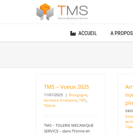
Passer
au
contenu
ACCUEIL
A PROPOS
TMS – Voeux 2025
Arr
no
11/01/2025
|
Bourgogne
,
territoire d'industrie
,
TMS
,
pl
Tôlerie
04/
Sous
terri
TMS – TOLERIE MECANIQUE
Tôle
SERVICE – dans l’Yonne en