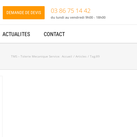
03 86 75 14 42
DEMANDE DE DEVIS
du lundi au vendredi 9h00 - 18h00
ACTUALITES
CONTACT
TMS – Tolerie Mecanique Service:
Accueil
Articles
Tag:
89