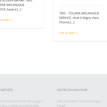
9 octobre dernier, TMS,
ERIE MECANIQUE
ICE, basé à […]
TMS – TOLERIE MECANIQUE
SERVICE, situé à Stigny dans
la suite
l’Yonne […]
Lire la suite
 MÉTIERS
NOTRE SAVOIR FAIRE
rie fine de précision Bourgogne
Découpe (laser / poinçonnage)
r Sous-traitance industrielle
Pliage