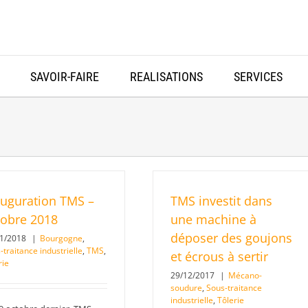
SAVOIR-FAIRE
REALISATIONS
SERVICES
auguration TMS –
TMS investit dans
tobre 2018
une machine à
déposer des goujons
11/2018
|
Bourgogne
,
-traitance industrielle
,
TMS
,
et écrous à sertir
rie
29/12/2017
|
Mécano-
soudure
,
Sous-traitance
industrielle
,
Tôlerie