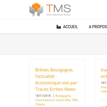
Passer
au
contenu
ACCUEIL
A PROPOS
Brèves Bourgogne,
In
l’actualité
oc
économique vue par
18/
Sous
Traces Ecrites News
Tôle
18/11/2018
|
Bourgogne
,
Sous-traitance industrielle
,
TMS
,
Tôlerie