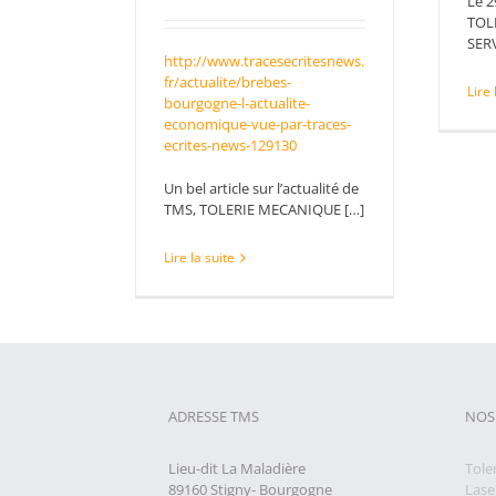
Le 2
TOL
SERV
http://www.tracesecritesnews.
fr/actualite/brebes-
Lire 
bourgogne-l-actualite-
economique-vue-par-traces-
ecrites-news-129130
Un bel article sur l’actualité de
TMS, TOLERIE MECANIQUE […]
Lire la suite
ADRESSE TMS
NOS
Lieu-dit La Maladière
Tole
89160 Stigny- Bourgogne
Lase