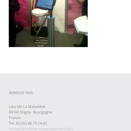
ADRESSE TMS
Lieu-dit La Maladière
89160 Stigny- Bourgogne
France
Tel: 33 (0)3.86.75.14.42
contact@tolerie-mecanique-service.fr