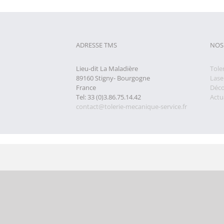
ADRESSE TMS
NOS
Lieu-dit La Maladière
Tole
89160 Stigny- Bourgogne
Lase
France
Déco
Tel: 33 (0)3.86.75.14.42
Actua
contact@tolerie-mecanique-service.fr